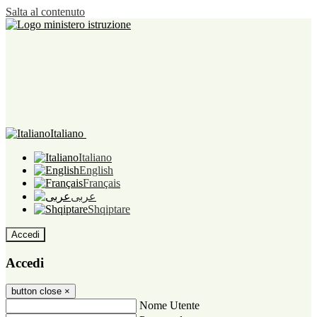
Salta al contenuto
Italiano
Italiano
English
Français
عربى
Shqiptare
Accedi
Accedi
button close
×
Nome Utente