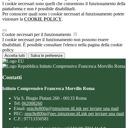
I cookie necessari sono quelli che consentono il funzionamento della
piattaforma e non è possibile disabilitarli.
Per conoscere quali sono i cookie necessari al funzionamento potete
visionare la
COOKIE POLICY
.
Cookie necessari per il funzionamento
I cookie necessari per il funzionamento non possono essere
disabilitati. È possibile consultare l'elenco nella pagina della cookie
policy.
Accetta tutti
Salva le preferenze
Istituto Comprensivo Francesca Morvillo Roma
Contatti
Istituto Comprensivo Francesca Morvillo Roma
Via S. Biagio Platani 260 - 00133 Roma
Tel:
062008260
Email:
rmic8e800g@istruzione.it
Link per inviare una mail
PEC:
rmic8e800g@pec.istruzione.it
Link per inviare una mail
C.F.: 97713350581