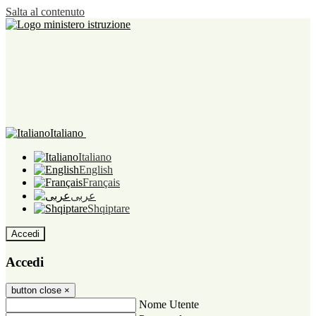
Salta al contenuto
Italiano
Italiano
English
Français
عربى
Shqiptare
Accedi
Accedi
button close
×
Nome Utente