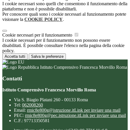
I cookie necessari sono quelli che consentono il funzionamento della
piattaforma e non è possibile disabilitarli.
Per conoscere quali sono i cookie necessari al funzionamento potete
visionare la
COOKIE POLICY
.
Cookie necessari per il funzionamento
I cookie necessari per il funzionamento non possono essere
disabilitati. È possibile consultare l'elenco nella pagina della cookie
policy.
Accetta tutti
Salva le preferenze
Istituto Comprensivo Francesca Morvillo Roma
Contatti
Istituto Comprensivo Francesca Morvillo Roma
Via S. Biagio Platani 260 - 00133 Roma
Tel:
062008260
Email:
rmic8e800g@istruzione.it
Link per inviare una mail
PEC:
rmic8e800g@pec.istruzione.it
Link per inviare una mail
C.F.: 97713350581