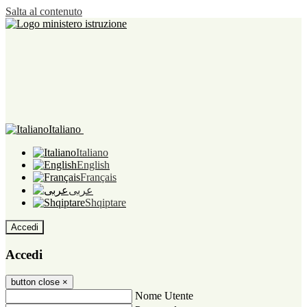
Salta al contenuto
Italiano
Italiano
English
Français
عربى
Shqiptare
Accedi
Accedi
button close
×
Nome Utente