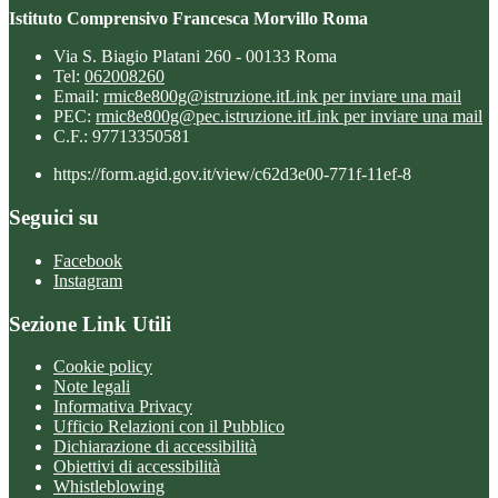
Istituto Comprensivo Francesca Morvillo Roma
Via S. Biagio Platani 260 - 00133 Roma
Tel:
062008260
Email:
rmic8e800g@istruzione.it
Link per inviare una mail
PEC:
rmic8e800g@pec.istruzione.it
Link per inviare una mail
C.F.: 97713350581
https://form.agid.gov.it/view/c62d3e00-771f-11ef-8
Seguici su
Facebook
Instagram
Sezione Link Utili
Cookie policy
Note legali
Informativa Privacy
Ufficio Relazioni con il Pubblico
Dichiarazione di accessibilità
Obiettivi di accessibilità
Whistleblowing