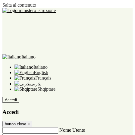
Salta al contenuto
Italiano
Italiano
English
Français
عربى
Shqiptare
Accedi
Accedi
button close
×
Nome Utente