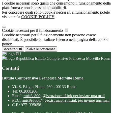
I cookie necessari sono quelli che consentono il funzionamento della
piattaforma e non è possibile disabilitarli.
Per conoscere quali sono i cookie necessari al funzionamento potete
visionare la
COOKIE POLICY
.
Cookie necessari per il funzionamento
I cookie necessari per il funzionamento non possono essere
disabilitati. È possibile consultare l'elenco nella pagina della cookie
policy.
Accetta tutti
Salva le preferenze
Istituto Comprensivo Francesca Morvillo Roma
Contatti
Istituto Comprensivo Francesca Morvillo Roma
Via S. Biagio Platani 260 - 00133 Roma
Tel:
062008260
Email:
rmic8e800g@istruzione.it
Link per inviare una mail
PEC:
rmic8e800g@pec.istruzione.it
Link per inviare una mail
C.F.: 97713350581