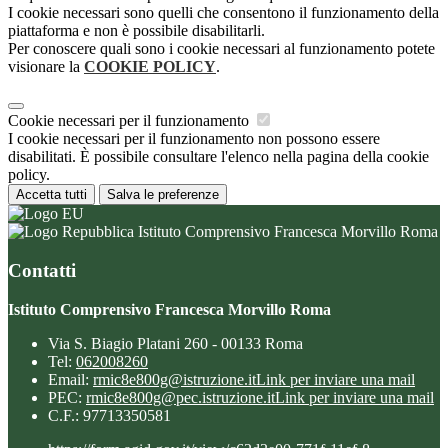
I cookie necessari sono quelli che consentono il funzionamento della
piattaforma e non è possibile disabilitarli.
Per conoscere quali sono i cookie necessari al funzionamento potete
visionare la
COOKIE POLICY
.
Cookie necessari per il funzionamento
I cookie necessari per il funzionamento non possono essere
disabilitati. È possibile consultare l'elenco nella pagina della cookie
policy.
Accetta tutti
Salva le preferenze
Istituto Comprensivo Francesca Morvillo Roma
Contatti
Istituto Comprensivo Francesca Morvillo Roma
Via S. Biagio Platani 260 - 00133 Roma
Tel:
062008260
Email:
rmic8e800g@istruzione.it
Link per inviare una mail
PEC:
rmic8e800g@pec.istruzione.it
Link per inviare una mail
C.F.: 97713350581