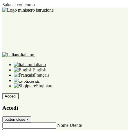
Salta al contenuto
Italiano
Italiano
English
Français
عربى
Shqiptare
Accedi
Accedi
button close
×
Nome Utente