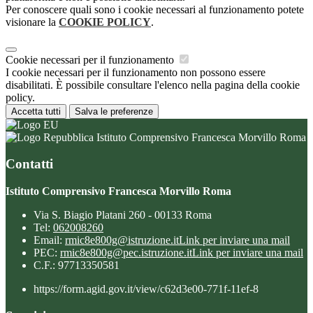
Per conoscere quali sono i cookie necessari al funzionamento potete
visionare la
COOKIE POLICY
.
Cookie necessari per il funzionamento
I cookie necessari per il funzionamento non possono essere
disabilitati. È possibile consultare l'elenco nella pagina della cookie
policy.
Accetta tutti
Salva le preferenze
Istituto Comprensivo Francesca Morvillo Roma
Contatti
Istituto Comprensivo Francesca Morvillo Roma
Via S. Biagio Platani 260 - 00133 Roma
Tel:
062008260
Email:
rmic8e800g@istruzione.it
Link per inviare una mail
PEC:
rmic8e800g@pec.istruzione.it
Link per inviare una mail
C.F.: 97713350581
https://form.agid.gov.it/view/c62d3e00-771f-11ef-8