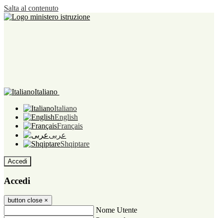
Salta al contenuto
Italiano
Italiano
English
Français
عربى
Shqiptare
Accedi
Accedi
button close
×
Nome Utente