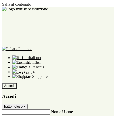
Salta al contenuto
Italiano
Italiano
English
Français
عربى
Shqiptare
Accedi
Accedi
button close
×
Nome Utente