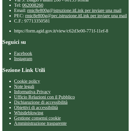
Tel:
062008260
Email:
rmic8e800g@istruzione.it
Link per inviare una mail
PEC:
rmic8e800g@pec.istruzione.it
Link per inviare una mail
C.F.: 97713350581
https://form.agid.gov.it/view/c62d3e00-771f-11ef-8
Seguici su
Facebook
Instagram
Sezione Link Utili
Cookie policy
Note legali
Informativa Privacy
Ufficio Relazioni con il Pubblico
Dichiarazione di accessibilità
Obiettivi di accessibilità
Whistleblowing
Gestione consensi cookie
Amministrazione trasparente