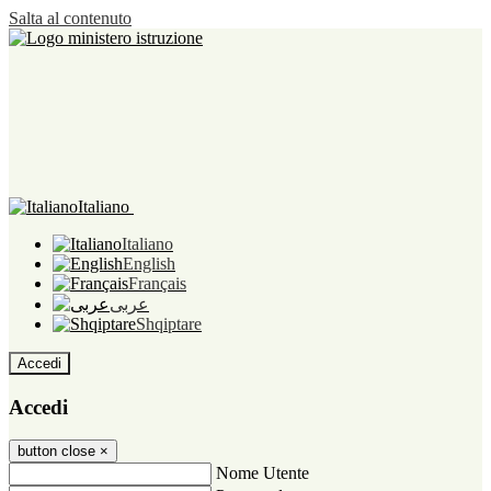
Salta al contenuto
Italiano
Italiano
English
Français
عربى
Shqiptare
Accedi
Accedi
button close
×
Nome Utente