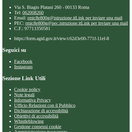
Via S. Biagio Platani 260 - 00133 Roma
Tel:
062008260
Email:
rmic8e800g@istruzione.it
Link per inviare una mail
PEC:
rmic8e800g@pec.istruzione.it
Link per inviare una mail
C.F.: 97713350581
https://form.agid.gov.it/view/c62d3e00-771f-11ef-8
Seguici su
Facebook
Instagram
Sezione Link Utili
Cookie policy
Note legali
Informativa Privacy
Ufficio Relazioni con il Pubblico
Dichiarazione di accessibilità
Obiettivi di accessibilità
Whistleblowing
Gestione consensi cookie
Amministrazione trasparente