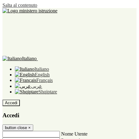
Salta al contenuto
Italiano
Italiano
English
Français
عربى
Shqiptare
Accedi
Accedi
button close
×
Nome Utente