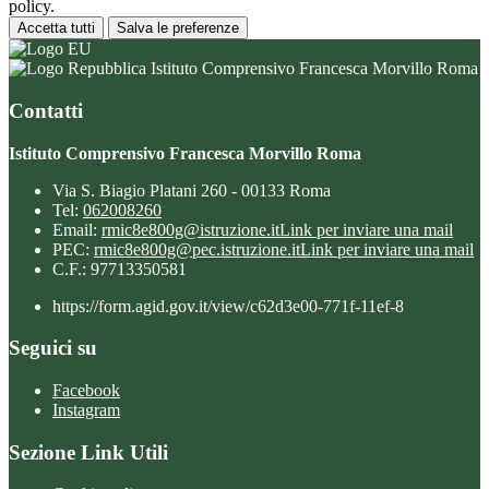
policy.
Accetta tutti
Salva le preferenze
Istituto Comprensivo Francesca Morvillo Roma
Contatti
Istituto Comprensivo Francesca Morvillo Roma
Via S. Biagio Platani 260 - 00133 Roma
Tel:
062008260
Email:
rmic8e800g@istruzione.it
Link per inviare una mail
PEC:
rmic8e800g@pec.istruzione.it
Link per inviare una mail
C.F.: 97713350581
https://form.agid.gov.it/view/c62d3e00-771f-11ef-8
Seguici su
Facebook
Instagram
Sezione Link Utili