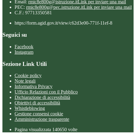
Email:
rmic8e800g@istruzione.it
Link per inviare una mail
PEC:
rmic8e800g@pec.istruzione.it
Link per inviare una mail
C.F.: 97713350581
https://form.agid.gov.it/view/c62d3e00-771f-11ef-8
Seguici su
Facebook
Instagram
Sezione Link Utili
Cookie policy
Note legali
Informativa Privacy
Ufficio Relazioni con il Pubblico
Dichiarazione di accessibilità
Obiettivi di accessibilità
Whistleblowing
Gestione consensi cookie
Amministrazione trasparente
Pagina visualizzata
140650
volte