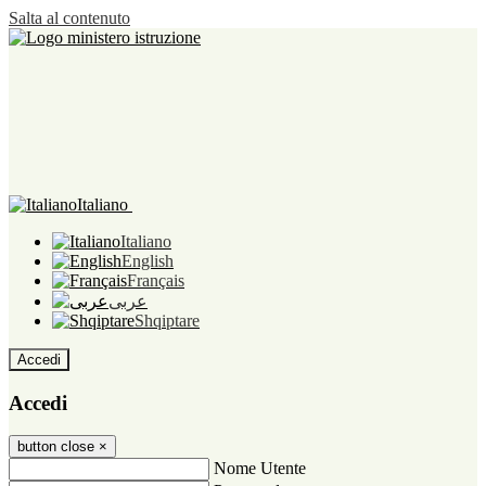
Salta al contenuto
Italiano
Italiano
English
Français
عربى
Shqiptare
Accedi
Accedi
button close
×
Nome Utente