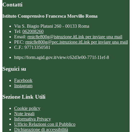
Contatti
Istituto Comprensivo Francesca Morvillo Roma
Via S. Biagio Platani 260 - 00133 Roma
Tel:
062008260
Email:
rmic8e800g@istruzione.it
Link per inviare una mail
PEC:
rmic8e800g@pec.istruzione.it
Link per inviare una mail
C.F.: 97713350581
https://form.agid.gov.it/view/c62d3e00-771f-11ef-8
Seguici su
Facebook
Instagram
Sezione Link Utili
Cookie policy
Note legali
Informativa Privacy
Ufficio Relazioni con il Pubblico
Dichiarazione di accessibilità