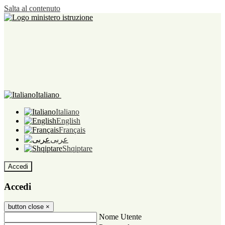
Salta al contenuto
Italiano
Italiano
English
Français
عربى
Shqiptare
Accedi
Accedi
button close
×
Nome Utente