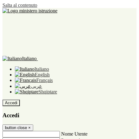
Salta al contenuto
Italiano
Italiano
English
Français
عربى
Shqiptare
Accedi
Accedi
button close
×
Nome Utente