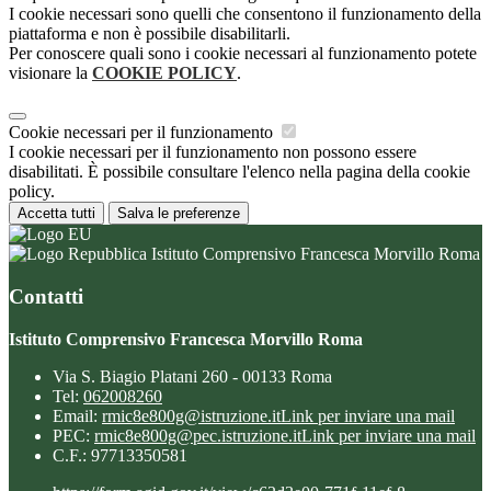
I cookie necessari sono quelli che consentono il funzionamento della
piattaforma e non è possibile disabilitarli.
Per conoscere quali sono i cookie necessari al funzionamento potete
visionare la
COOKIE POLICY
.
Cookie necessari per il funzionamento
I cookie necessari per il funzionamento non possono essere
disabilitati. È possibile consultare l'elenco nella pagina della cookie
policy.
Accetta tutti
Salva le preferenze
Istituto Comprensivo Francesca Morvillo Roma
Contatti
Istituto Comprensivo Francesca Morvillo Roma
Via S. Biagio Platani 260 - 00133 Roma
Tel:
062008260
Email:
rmic8e800g@istruzione.it
Link per inviare una mail
PEC:
rmic8e800g@pec.istruzione.it
Link per inviare una mail
C.F.: 97713350581