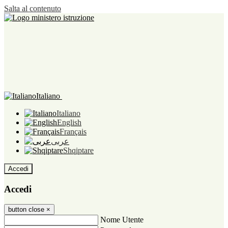
Salta al contenuto
Italiano
Italiano
English
Français
عربى
Shqiptare
Accedi
Accedi
button close
×
Nome Utente