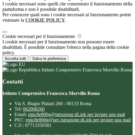
I cookie necessari sono quelli che consentono il funzionamento della
piattaforma e non è possibile disabilitarli.
Per conoscere quali sono i cookie necessari al funzionamento potete
visionare la
COOKIE POLICY
.
Cookie necessari per il funzionamento
I cookie necessari per il funzionamento non possono essere
disabilitati. È possibile consultare l'elenco nella pagina della cookie
policy.
Accetta tutti
Salva le preferenze
Istituto Comprensivo Francesca Morvillo Roma
Contatti
Istituto Comprensivo Francesca Morvillo Roma
Via S. Biagio Platani 260 - 00133 Roma
Tel:
062008260
Email:
rmic8e800g@istruzione.it
Link per inviare una mail
PEC:
rmic8e800g@pec.istruzione.it
Link per inviare una mail
C.F.: 97713350581