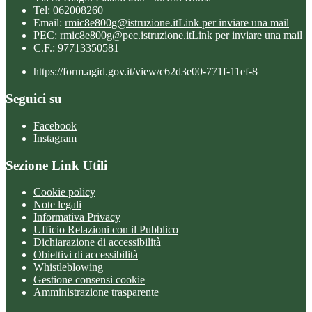
Tel:
062008260
Email:
rmic8e800g@istruzione.it
Link per inviare una mail
PEC:
rmic8e800g@pec.istruzione.it
Link per inviare una mail
C.F.: 97713350581
https://form.agid.gov.it/view/c62d3e00-771f-11ef-8
Seguici su
Facebook
Instagram
Sezione Link Utili
Cookie policy
Note legali
Informativa Privacy
Ufficio Relazioni con il Pubblico
Dichiarazione di accessibilità
Obiettivi di accessibilità
Whistleblowing
Gestione consensi cookie
Amministrazione trasparente