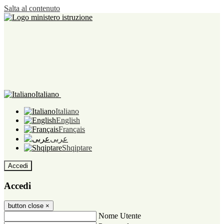
Salta al contenuto
Italiano
Italiano
English
Français
عربى
Shqiptare
Accedi
Accedi
button close
×
Nome Utente