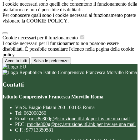
I cookie necessari sono quelli che consentono il funzionamento della
piattaforma e non è possibile disabilitarli.
Per conoscere quali sono i cookie necessari al funzionamento potete
visionare la
COOKIE POLICY
.
Cookie necessari per il funzionamento
I cookie necessari per il funzionamento non possono essere
disabilitati. È possibile consultare l'elenco nella pagina della cookie
policy.
Accetta tutti
Salva le preferenze
Istituto Comprensivo Francesca Morvillo Roma
Contatti
Istituto Comprensivo Francesca Morvillo Roma
Via S. Biagio Platani 260 - 00133 Roma
Tel:
062008260
Email:
rmic8e800g@istruzione.it
Link per inviare una mail
PEC:
rmic8e800g@pec.istruzione.it
Link per inviare una mail
C.F.: 97713350581