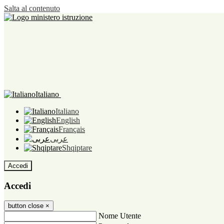
Salta al contenuto
Italiano
Italiano
English
Français
عربى
Shqiptare
Accedi
Accedi
button close
×
Nome Utente