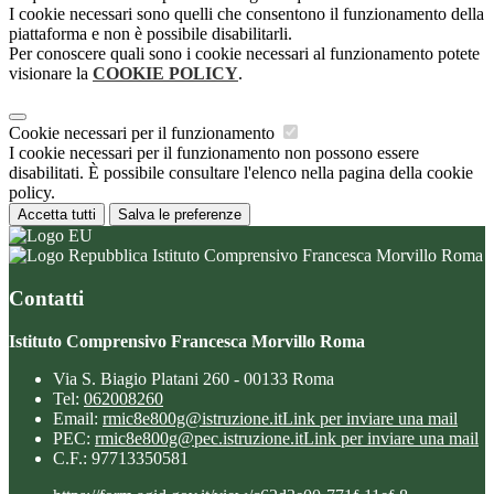
I cookie necessari sono quelli che consentono il funzionamento della
piattaforma e non è possibile disabilitarli.
Per conoscere quali sono i cookie necessari al funzionamento potete
visionare la
COOKIE POLICY
.
Cookie necessari per il funzionamento
I cookie necessari per il funzionamento non possono essere
disabilitati. È possibile consultare l'elenco nella pagina della cookie
policy.
Accetta tutti
Salva le preferenze
Istituto Comprensivo Francesca Morvillo Roma
Contatti
Istituto Comprensivo Francesca Morvillo Roma
Via S. Biagio Platani 260 - 00133 Roma
Tel:
062008260
Email:
rmic8e800g@istruzione.it
Link per inviare una mail
PEC:
rmic8e800g@pec.istruzione.it
Link per inviare una mail
C.F.: 97713350581