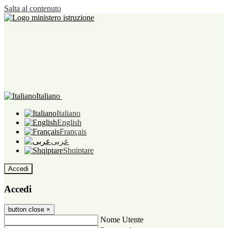
Salta al contenuto
Italiano
Italiano
English
Français
عربى
Shqiptare
Accedi
Accedi
button close
×
Nome Utente