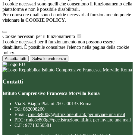
I cookie necessari sono quelli che consentono il funzionamento della
piattaforma e non è possibile disabilitarli.
Per conoscere quali sono i cookie necessari al funzionamento potete
visionare la
COOKIE POLICY
.
Cookie necessari per il funzionamento
I cookie necessari per il funzionamento non possono essere
disabilitati. È possibile consultare l'elenco nella pagina della cookie
policy.
Accetta tutti
Salva le preferenze
Istituto Comprensivo Francesca Morvillo Roma
Contatti
Istituto Comprensivo Francesca Morvillo Roma
Via S. Biagio Platani 260 - 00133 Roma
Tel:
062008260
Email:
rmic8e800g@istruzione.it
Link per inviare una mail
PEC:
rmic8e800g@pec.istruzione.it
Link per inviare una mail
C.F.: 97713350581