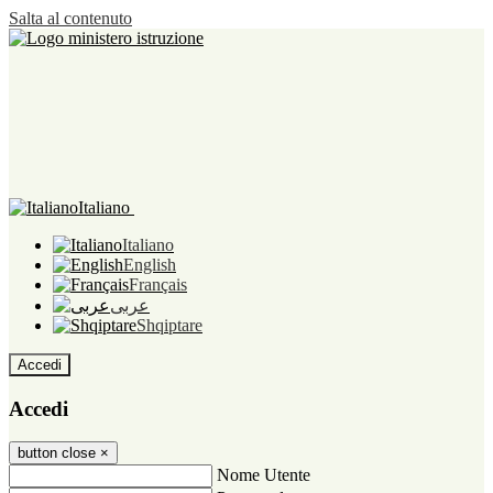
Salta al contenuto
Italiano
Italiano
English
Français
عربى
Shqiptare
Accedi
Accedi
button close
×
Nome Utente