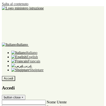
Salta al contenuto
Italiano
Italiano
English
Français
عربى
Shqiptare
Accedi
Accedi
button close
×
Nome Utente