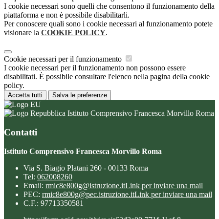
I cookie necessari sono quelli che consentono il funzionamento della
piattaforma e non è possibile disabilitarli.
Per conoscere quali sono i cookie necessari al funzionamento potete
visionare la
COOKIE POLICY
.
Cookie necessari per il funzionamento
I cookie necessari per il funzionamento non possono essere
disabilitati. È possibile consultare l'elenco nella pagina della cookie
policy.
Accetta tutti
Salva le preferenze
Istituto Comprensivo Francesca Morvillo Roma
Contatti
Istituto Comprensivo Francesca Morvillo Roma
Via S. Biagio Platani 260 - 00133 Roma
Tel:
062008260
Email:
rmic8e800g@istruzione.it
Link per inviare una mail
PEC:
rmic8e800g@pec.istruzione.it
Link per inviare una mail
C.F.: 97713350581