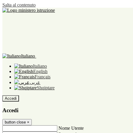
Salta al contenuto
Italiano
Italiano
English
Français
عربى
Shqiptare
Accedi
Accedi
button close
×
Nome Utente