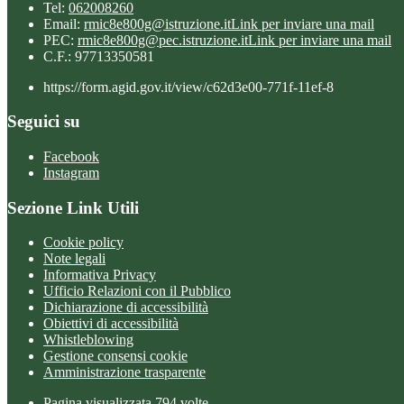
Tel:
062008260
Email:
rmic8e800g@istruzione.it
Link per inviare una mail
PEC:
rmic8e800g@pec.istruzione.it
Link per inviare una mail
C.F.: 97713350581
https://form.agid.gov.it/view/c62d3e00-771f-11ef-8
Seguici su
Facebook
Instagram
Sezione Link Utili
Cookie policy
Note legali
Informativa Privacy
Ufficio Relazioni con il Pubblico
Dichiarazione di accessibilità
Obiettivi di accessibilità
Whistleblowing
Gestione consensi cookie
Amministrazione trasparente
Pagina visualizzata
794
volte