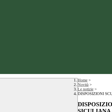
Home
>
Novità
>
Le notizie
>
DISPOSIZIONI SC
DISPOSIZI
SICULIANA