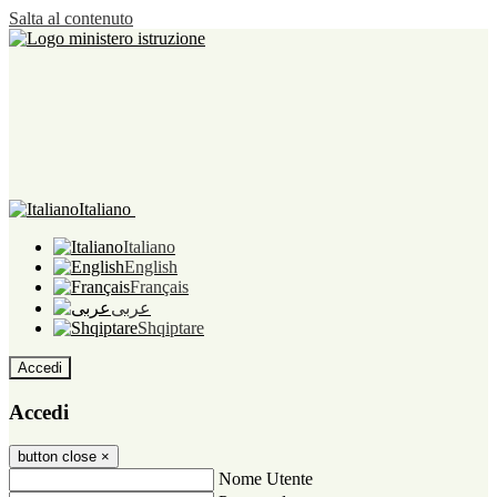
Salta al contenuto
Italiano
Italiano
English
Français
عربى
Shqiptare
Accedi
Accedi
button close
×
Nome Utente