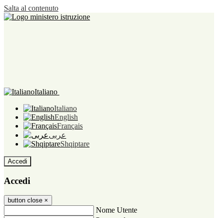
Salta al contenuto
Italiano
Italiano
English
Français
عربى
Shqiptare
Accedi
Accedi
button close
×
Nome Utente