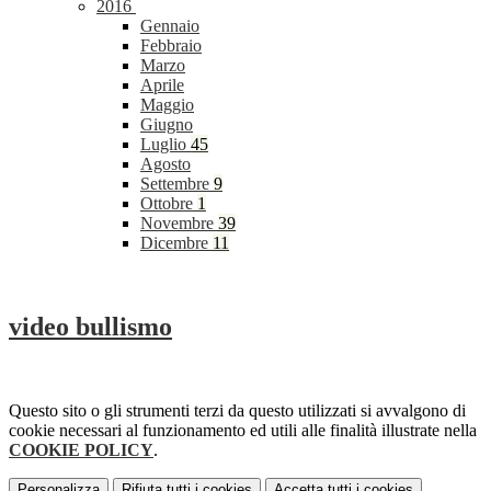
2016
Gennaio
Febbraio
Marzo
Aprile
Maggio
Giugno
Luglio
45
Agosto
Settembre
9
Ottobre
1
Novembre
39
Dicembre
11
video bullismo
Questo sito o gli strumenti terzi da questo utilizzati si avvalgono di
cookie necessari al funzionamento ed utili alle finalità illustrate nella
COOKIE POLICY
.
Personalizza
Rifiuta tutti
i cookies
Accetta tutti
i cookies