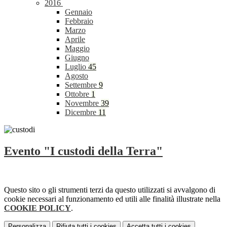
2016
Gennaio
Febbraio
Marzo
Aprile
Maggio
Giugno
Luglio
45
Agosto
Settembre
9
Ottobre
1
Novembre
39
Dicembre
11
Evento "I custodi della Terra"
Questo sito o gli strumenti terzi da questo utilizzati si avvalgono di
cookie necessari al funzionamento ed utili alle finalità illustrate nella
COOKIE POLICY
.
Personalizza
Rifiuta tutti
i cookies
Accetta tutti
i cookies