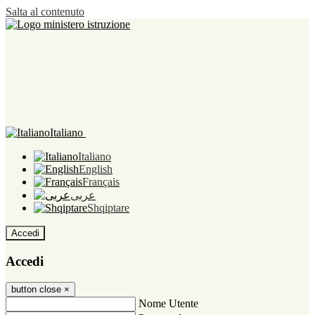
Salta al contenuto
Italiano
Italiano
English
Français
عربى
Shqiptare
Accedi
Accedi
button close
×
Nome Utente