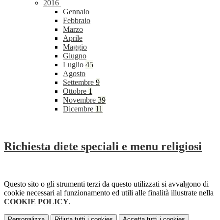
2016
Gennaio
Febbraio
Marzo
Aprile
Maggio
Giugno
Luglio
45
Agosto
Settembre
9
Ottobre
1
Novembre
39
Dicembre
11
Richiesta diete speciali e menu religiosi
Questo sito o gli strumenti terzi da questo utilizzati si avvalgono di
cookie necessari al funzionamento ed utili alle finalità illustrate nella
COOKIE POLICY
.
Personalizza
Rifiuta tutti
i cookies
Accetta tutti
i cookies