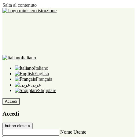
Salta al contenuto
Italiano
Italiano
English
Français
عربى
Shqiptare
Accedi
Accedi
button close
×
Nome Utente