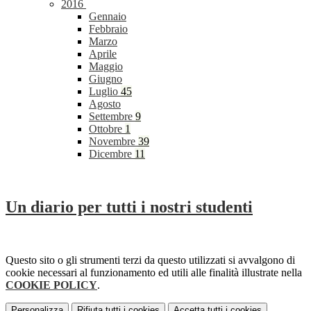
2016
Gennaio
Febbraio
Marzo
Aprile
Maggio
Giugno
Luglio
45
Agosto
Settembre
9
Ottobre
1
Novembre
39
Dicembre
11
Un diario per tutti i nostri studenti
Questo sito o gli strumenti terzi da questo utilizzati si avvalgono di
cookie necessari al funzionamento ed utili alle finalità illustrate nella
COOKIE POLICY
.
Personalizza
Rifiuta tutti
i cookies
Accetta tutti
i cookies