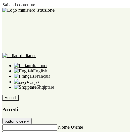
Salta al contenuto
Italiano
Italiano
English
Français
عربى
Shqiptare
Accedi
Accedi
button close
×
Nome Utente