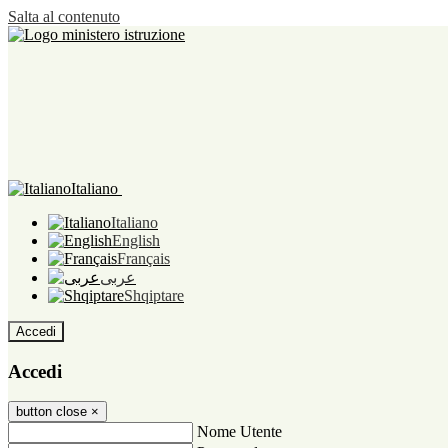
Salta al contenuto
Italiano
Italiano
English
Français
عربى
Shqiptare
Accedi
Accedi
button close
×
Nome Utente