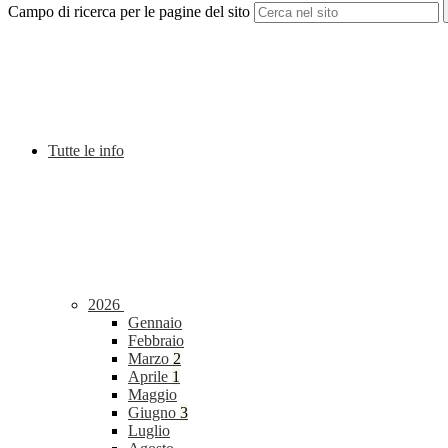
Campo di ricerca per le pagine del sito
Tutte le info
2026
Gennaio
Febbraio
Marzo
2
Aprile
1
Maggio
Giugno
3
Luglio