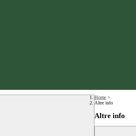
Home
>
Altre info
Altre info