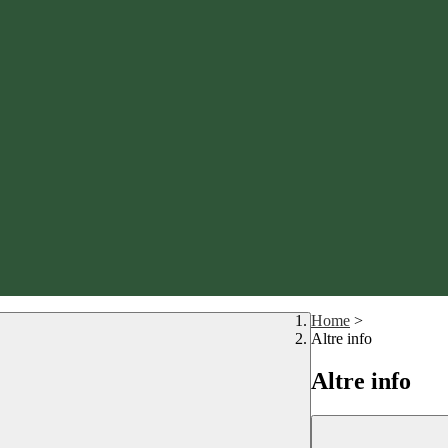
Home
>
Altre info
Altre info