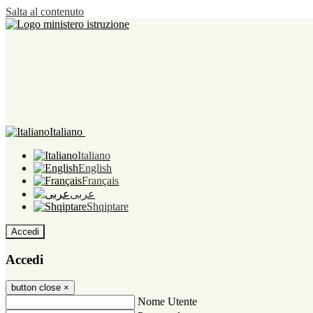
Salta al contenuto
Italiano
Italiano
English
Français
عربى
Shqiptare
Accedi
Accedi
button close
×
Nome Utente