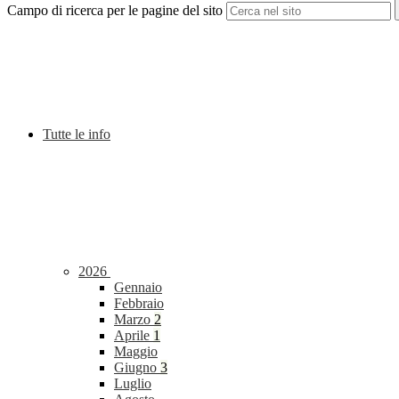
Campo di ricerca per le pagine del sito
Tutte le info
2026
Gennaio
Febbraio
Marzo
2
Aprile
1
Maggio
Giugno
3
Luglio