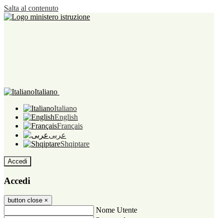
Salta al contenuto
Italiano
Italiano
English
Français
عربى
Shqiptare
Accedi
Accedi
button close
×
Nome Utente