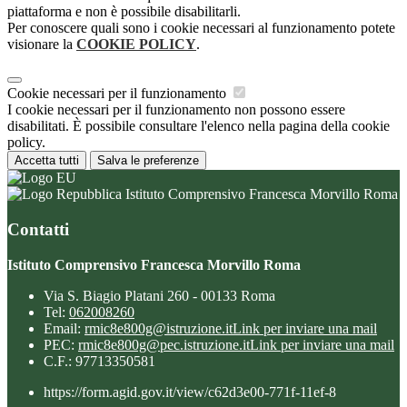
piattaforma e non è possibile disabilitarli.
Per conoscere quali sono i cookie necessari al funzionamento potete
visionare la
COOKIE POLICY
.
Cookie necessari per il funzionamento
I cookie necessari per il funzionamento non possono essere
disabilitati. È possibile consultare l'elenco nella pagina della cookie
policy.
Accetta tutti
Salva le preferenze
Istituto Comprensivo Francesca Morvillo Roma
Contatti
Istituto Comprensivo Francesca Morvillo Roma
Via S. Biagio Platani 260 - 00133 Roma
Tel:
062008260
Email:
rmic8e800g@istruzione.it
Link per inviare una mail
PEC:
rmic8e800g@pec.istruzione.it
Link per inviare una mail
C.F.: 97713350581
https://form.agid.gov.it/view/c62d3e00-771f-11ef-8