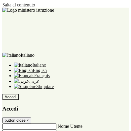
Salta al contenuto
Italiano
Italiano
English
Français
عربى
Shqiptare
Accedi
Accedi
button close
×
Nome Utente