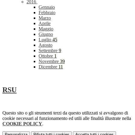
2016
Gennaio
Febbraio
Marzo
Aprile
Maggio
Giugno
Luglio
45
Agosto
Settembre
9
Ottobre
1
Novembre
39
Dicembre
11
RSU
Questo sito o gli strumenti terzi da questo utilizzati si avvalgono di
cookie necessari al funzionamento ed utili alle finalità illustrate nella
COOKIE POLICY
.
Personalizza
Rifiuta tutti
i cookies
Accetta tutti
i cookies