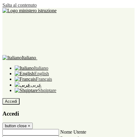
Salta al contenuto
Italiano
Italiano
English
Français
عربى
Shqiptare
Accedi
Accedi
button close
×
Nome Utente