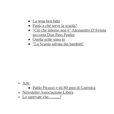
La testa ben fatta
Papà, a che serve la scuola?
"Ciò che inferno non è" Alessandro D'Avenia
racconta Don Pino Puglisi
Quella notte sono io
"La Scuola salvata dai bambini"
Arte
Pablo Picasso e gli 80 anni di Guernica
Newsletter Associazione Libera
Lo sapevate che...........?