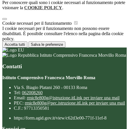
Per conoscere quali sono i cookie necessari al funzionamento potete
visionare la
COOKIE POLICY
.
Cookie necessari per il funzionamento
I cookie necessari per il funzionamento non possono essere
disabilitati. È possibile consultare l'elenco nella pagina della cookie
policy.
Accetta tutti
Salva le preferenze
Istituto Comprensivo Francesca Morvillo Roma
Contatti
Istituto Comprensivo Francesca Morvillo Roma
Via S. Biagio Platani 260 - 00133 Roma
Tel:
062008260
Email:
rmic8e800g@istruzione.it
Link per inviare una mail
PEC:
rmic8e800g@pec.istruzione.it
Link per inviare una mail
C.F.: 97713350581
https://form.agid.gov.it/view/c62d3e00-771f-11ef-8
Seguici su