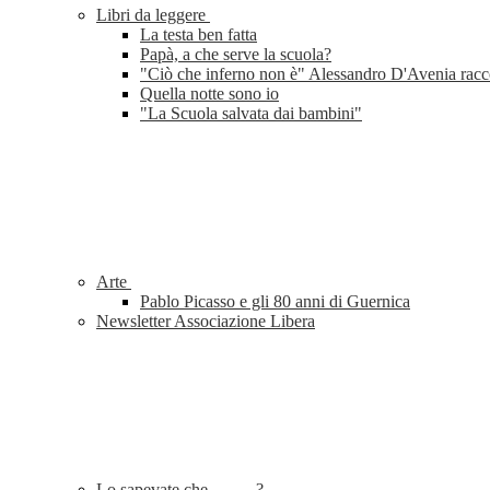
Libri da leggere
La testa ben fatta
Papà, a che serve la scuola?
"Ciò che inferno non è" Alessandro D'Avenia racc
Quella notte sono io
"La Scuola salvata dai bambini"
Arte
Pablo Picasso e gli 80 anni di Guernica
Newsletter Associazione Libera
Lo sapevate che...........?