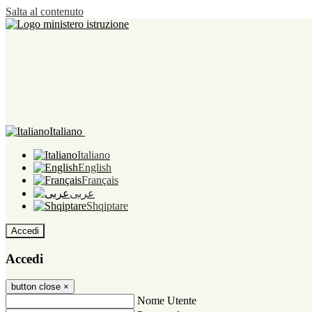
Salta al contenuto
Italiano
Italiano
English
Français
عربى
Shqiptare
Accedi
Accedi
button close
×
Nome Utente