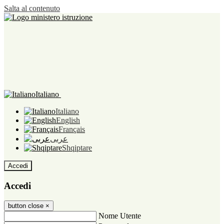
Salta al contenuto
Italiano
Italiano
English
Français
عربى
Shqiptare
Accedi
Accedi
button close
×
Nome Utente