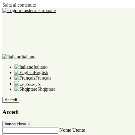
Salta al contenuto
Italiano
Italiano
English
Français
عربى
Shqiptare
Accedi
Accedi
button close
×
Nome Utente