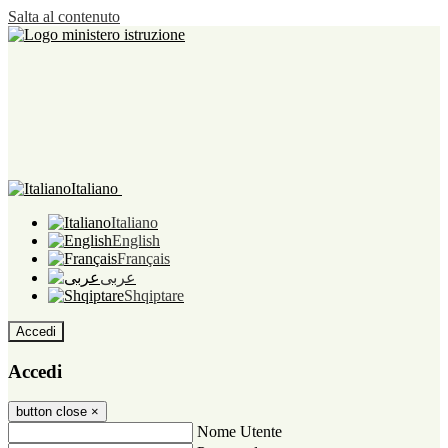
Salta al contenuto
Italiano
Italiano
English
Français
عربى
Shqiptare
Accedi
Accedi
button close
×
Nome Utente