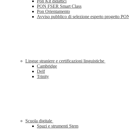
Pon Kit didattici
PON FSER Smart Class
Pon Orientamento
Avviso pubblico di selezione esperto progetto PO
Lingue straniere e certificazioni linguistiche
Cambridge
Delf
Trinity
Scuola digitale
Spazi e strumenti Stem