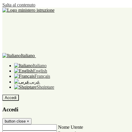
Salta al contenuto
Italiano
Italiano
English
Français
عربى
Shqiptare
Accedi
Accedi
button close
×
Nome Utente