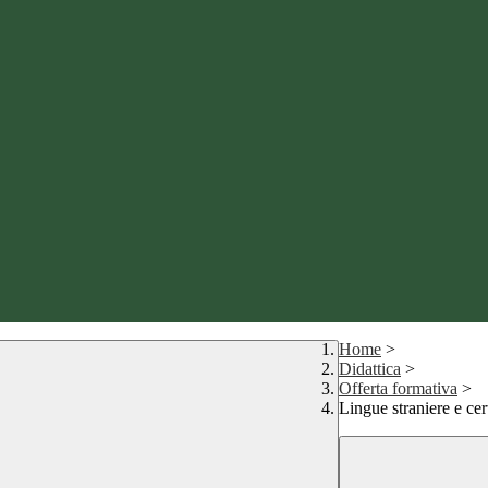
Home
>
Didattica
>
Offerta formativa
>
Lingue straniere e cert