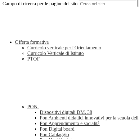
Campo di ricerca per le pagine del sito
Offerta formativa
Curricolo verticale per l'Orientamento
Curricolo Verticale di Istituto
PTOF
PON
Dispositivi digitali DM. 38
Pon Ambienti didattici innovativi per la scuola dell
Pon Apprendimento e socialità
Pon Digital board
Pon Cablaggio