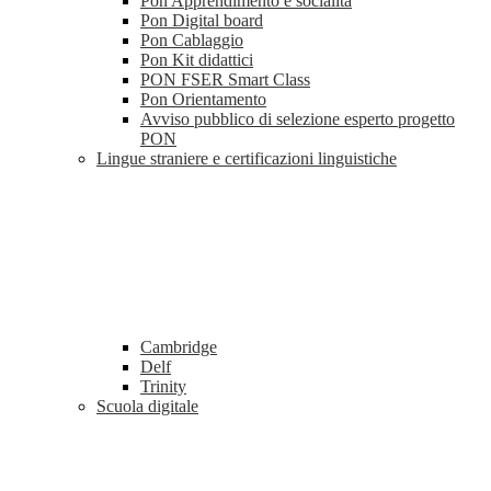
Pon Apprendimento e socialità
Pon Digital board
Pon Cablaggio
Pon Kit didattici
PON FSER Smart Class
Pon Orientamento
Avviso pubblico di selezione esperto progetto
PON
Lingue straniere e certificazioni linguistiche
Cambridge
Delf
Trinity
Scuola digitale