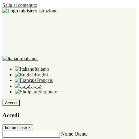
Salta al contenuto
Italiano
Italiano
English
Français
عربى
Shqiptare
Accedi
Accedi
button close
×
Nome Utente