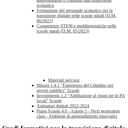
apprendimenti e contrasto alla dispersione
scolastica
Formazione del personale scolastico per la
transizione digitale nelle scuole statali (D.M.
66/2023)
Competenze STEM e multilinguistiche nelle
scuole statali (D.M. 65/2023)
Materiali percorsi
Misura 1.4.1 "Esperienza del Cittadino nei
servizi pubblici" Scuole
Investimento 1.2 “Abilitazione al cloud per le PA
locali” Scuole
Animatori digitali 2022-2024
Piano Scuola 4.0 - Azione 1 - Next generation
class - Ambienti di apprendimento innovativi