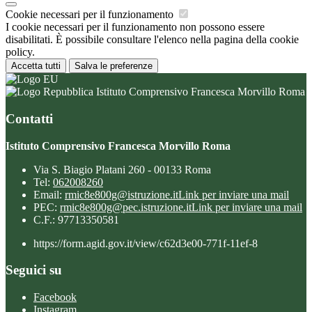
Cookie necessari per il funzionamento
I cookie necessari per il funzionamento non possono essere
disabilitati. È possibile consultare l'elenco nella pagina della cookie
policy.
Accetta tutti
Salva le preferenze
Istituto Comprensivo Francesca Morvillo Roma
Contatti
Istituto Comprensivo Francesca Morvillo Roma
Via S. Biagio Platani 260 - 00133 Roma
Tel:
062008260
Email:
rmic8e800g@istruzione.it
Link per inviare una mail
PEC:
rmic8e800g@pec.istruzione.it
Link per inviare una mail
C.F.: 97713350581
https://form.agid.gov.it/view/c62d3e00-771f-11ef-8
Seguici su
Facebook
Instagram