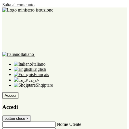
Salta al contenuto
Italiano
Italiano
English
Français
عربى
Shqiptare
Accedi
Accedi
button close
×
Nome Utente