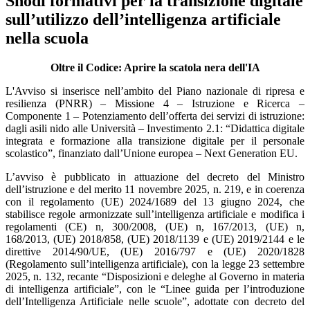
Snodi formativi per la transizione digitale
sull’utilizzo dell’intelligenza artificiale
nella scuola
Oltre il Codice: Aprire la scatola nera dell'IA
L'Avviso si inserisce nell’ambito del Piano nazionale di ripresa e
resilienza (PNRR) – Missione 4 – Istruzione e Ricerca –
Componente 1 – Potenziamento dell’offerta dei servizi di istruzione:
dagli asili nido alle Università – Investimento 2.1: “Didattica digitale
integrata e formazione alla transizione digitale per il personale
scolastico”, finanziato dall’Unione europea – Next Generation EU.
L’avviso è pubblicato in attuazione del decreto del Ministro
dell’istruzione e del merito 11 novembre 2025, n. 219, e in coerenza
con il regolamento (UE) 2024/1689 del 13 giugno 2024, che
stabilisce regole armonizzate sull’intelligenza artificiale e modifica i
regolamenti (CE) n, 300/2008, (UE) n, 167/2013, (UE) n,
168/2013, (UE) 2018/858, (UE) 2018/1139 e (UE) 2019/2144 e le
direttive 2014/90/UE, (UE) 2016/797 e (UE) 2020/1828
(Regolamento sull’intelligenza artificiale), con la legge 23 settembre
2025, n. 132, recante “Disposizioni e deleghe al Governo in materia
di intelligenza artificiale”, con le “Linee guida per l’introduzione
dell’Intelligenza Artificiale nelle scuole”, adottate con decreto del