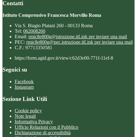
Contatti
Istituto Comprensivo Francesca Morvillo Roma
Via S. Biagio Platani 260 - 00133 Roma
Tel:
062008260
Email:
rmic8e800g@istruzione.it
Link per inviare una mail
PEC:
rmic8e800g@pec.istruzione.it
Link per inviare una mail
C.F.: 97713350581
https://form.agid.gov.it/view/c62d3e00-771f-11ef-8
Seguici su
Facebook
Instagram
Sezione Link Utili
Cookie policy
Note legali
Informativa Privacy
Ufficio Relazioni con il Pubblico
Dichiarazione di accessibilità