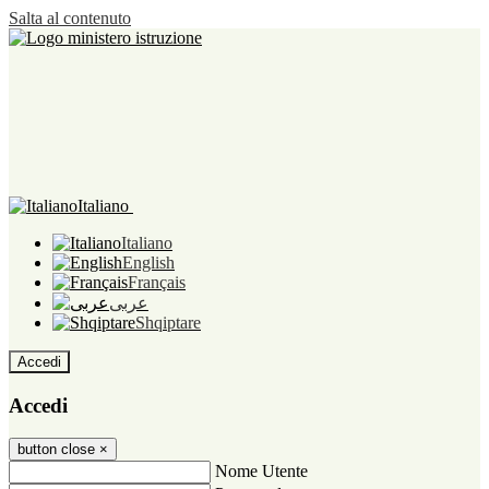
Salta al contenuto
Italiano
Italiano
English
Français
عربى
Shqiptare
Accedi
Accedi
button close
×
Nome Utente