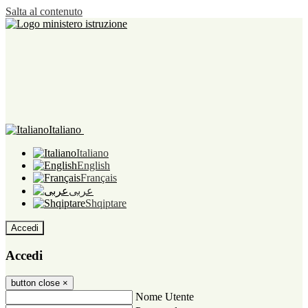
Salta al contenuto
Italiano
Italiano
English
Français
عربى
Shqiptare
Accedi
Accedi
button close
×
Nome Utente