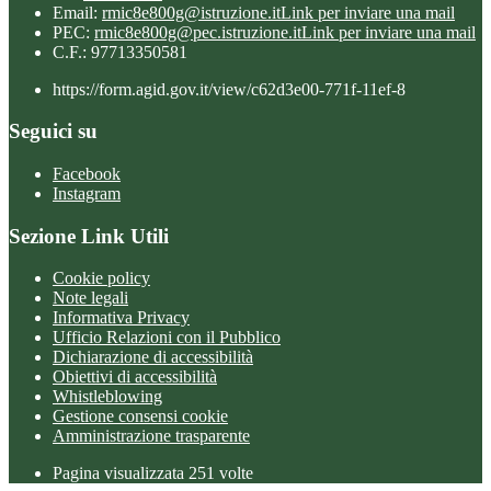
Email:
rmic8e800g@istruzione.it
Link per inviare una mail
PEC:
rmic8e800g@pec.istruzione.it
Link per inviare una mail
C.F.: 97713350581
https://form.agid.gov.it/view/c62d3e00-771f-11ef-8
Seguici su
Facebook
Instagram
Sezione Link Utili
Cookie policy
Note legali
Informativa Privacy
Ufficio Relazioni con il Pubblico
Dichiarazione di accessibilità
Obiettivi di accessibilità
Whistleblowing
Gestione consensi cookie
Amministrazione trasparente
Pagina visualizzata
251
volte