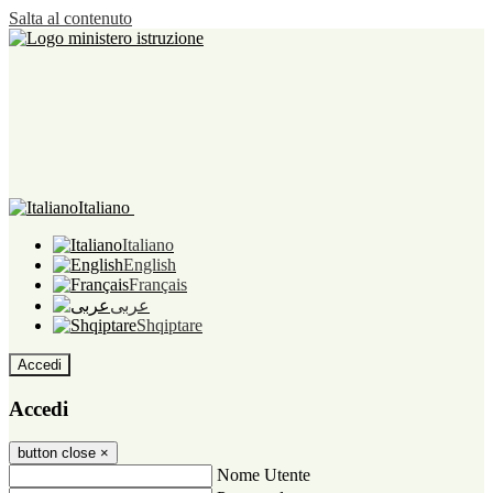
Salta al contenuto
Italiano
Italiano
English
Français
عربى
Shqiptare
Accedi
Accedi
button close
×
Nome Utente