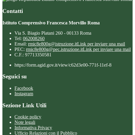
Contatti
Istituto Comprensivo Francesca Morvillo Roma
Via S. Biagio Platani 260 - 00133 Roma
Tel:
062008260
Email:
rmic8e800g@istruzione.it
Link per inviare una mail
PEC:
rmic8e800g@pec.istruzione.it
Link per inviare una mail
C.F.: 97713350581
https://form.agid.gov.it/view/c62d3e00-771f-11ef-8
Seguici su
Facebook
Instagram
Sezione Link Utili
Cookie policy
Note legali
Informativa Privacy
Ufficio Relazioni con il Pubblico