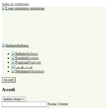
Salta al contenuto
Italiano
Italiano
English
Français
عربى
Shqiptare
Accedi
Accedi
button close
×
Nome Utente