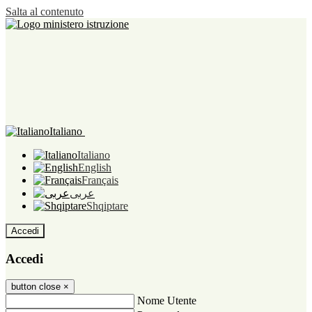
Salta al contenuto
Italiano
Italiano
English
Français
عربى
Shqiptare
Accedi
Accedi
button close
×
Nome Utente