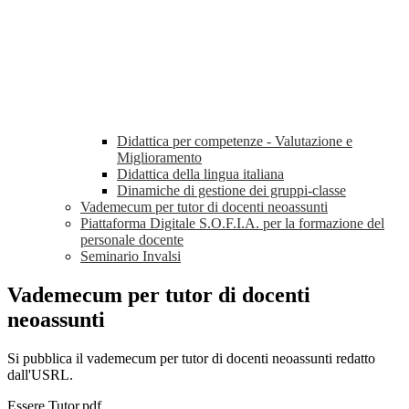
Didattica per competenze - Valutazione e
Miglioramento
Didattica della lingua italiana
Dinamiche di gestione dei gruppi-classe
Vademecum per tutor di docenti neoassunti
Piattaforma Digitale S.O.F.I.A. per la formazione del
personale docente
Seminario Invalsi
Vademecum per tutor di docenti
neoassunti
Si pubblica il vademecum per tutor di docenti neoassunti redatto
dall'USRL.
Essere Tutor.pdf