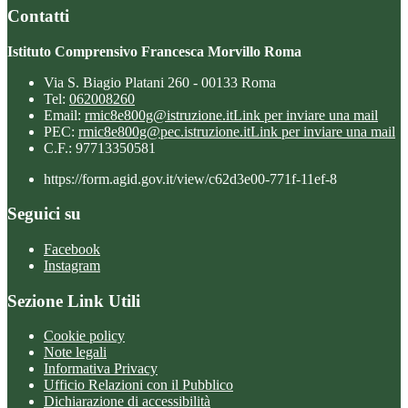
Contatti
Istituto Comprensivo Francesca Morvillo Roma
Via S. Biagio Platani 260 - 00133 Roma
Tel:
062008260
Email:
rmic8e800g@istruzione.it
Link per inviare una mail
PEC:
rmic8e800g@pec.istruzione.it
Link per inviare una mail
C.F.: 97713350581
https://form.agid.gov.it/view/c62d3e00-771f-11ef-8
Seguici su
Facebook
Instagram
Sezione Link Utili
Cookie policy
Note legali
Informativa Privacy
Ufficio Relazioni con il Pubblico
Dichiarazione di accessibilità