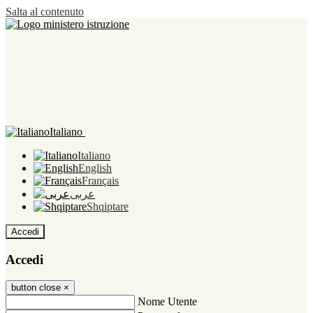
Salta al contenuto
Italiano
Italiano
English
Français
عربى
Shqiptare
Accedi
Accedi
button close
×
Nome Utente