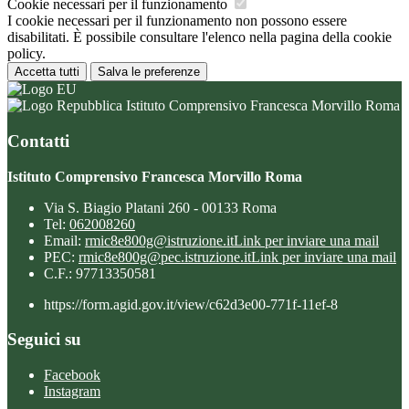
Cookie necessari per il funzionamento
I cookie necessari per il funzionamento non possono essere
disabilitati. È possibile consultare l'elenco nella pagina della cookie
policy.
Accetta tutti
Salva le preferenze
Istituto Comprensivo Francesca Morvillo Roma
Contatti
Istituto Comprensivo Francesca Morvillo Roma
Via S. Biagio Platani 260 - 00133 Roma
Tel:
062008260
Email:
rmic8e800g@istruzione.it
Link per inviare una mail
PEC:
rmic8e800g@pec.istruzione.it
Link per inviare una mail
C.F.: 97713350581
https://form.agid.gov.it/view/c62d3e00-771f-11ef-8
Seguici su
Facebook
Instagram