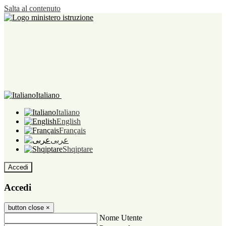
Salta al contenuto
Italiano
Italiano
English
Français
عربى
Shqiptare
Accedi
Accedi
button close
×
Nome Utente