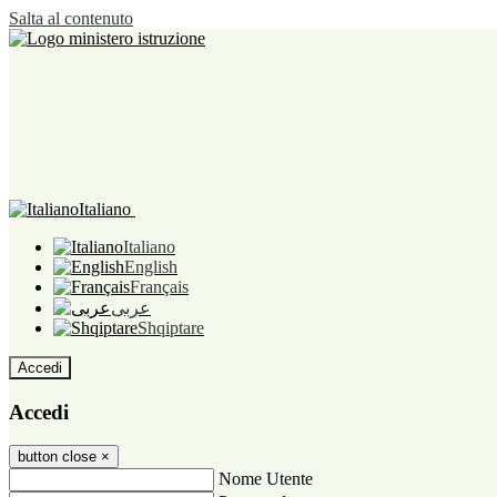
Salta al contenuto
Italiano
Italiano
English
Français
عربى
Shqiptare
Accedi
Accedi
button close
×
Nome Utente