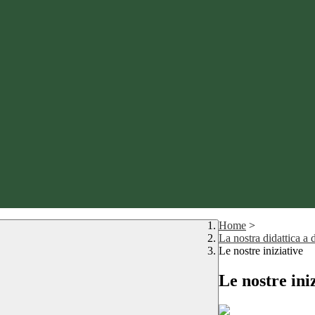
Home
>
La nostra didattica a 
Le nostre iniziative
Le nostre ini