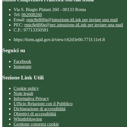
Via S. Biagio Platani 260 - 00133 Roma
Tel:
062008260
Email:
rmic8e800g@istruzione.it
Link per inviare una mail
PEC:
rmic8e800g@pec.istruzione.it
Link per inviare una mail
C.F.: 97713350581
https://form.agid.gov.it/view/c62d3e00-771f-11ef-8
Seguici su
Facebook
Instagram
Sezione Link Utili
Cookie policy
Note legali
Informativa Privacy
Ufficio Relazioni con il Pubblico
Dichiarazione di accessibilità
Obiettivi di accessibilità
Whistleblowing
Gestione consensi cookie