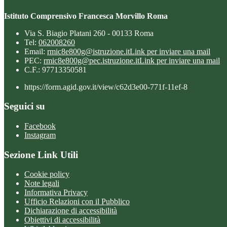
Istituto Comprensivo Francesca Morvillo Roma
Via S. Biagio Platani 260 - 00133 Roma
Tel:
062008260
Email:
rmic8e800g@istruzione.it
Link per inviare una mail
PEC:
rmic8e800g@pec.istruzione.it
Link per inviare una mail
C.F.: 97713350581
https://form.agid.gov.it/view/c62d3e00-771f-11ef-8
Seguici su
Facebook
Instagram
Sezione Link Utili
Cookie policy
Note legali
Informativa Privacy
Ufficio Relazioni con il Pubblico
Dichiarazione di accessibilità
Obiettivi di accessibilità