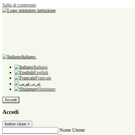
Salta al contenuto
Italiano
Italiano
English
Français
عربى
Shqiptare
Accedi
Accedi
button close
×
Nome Utente