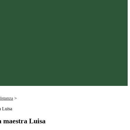
distanza
>
a Luisa
la maestra Luisa