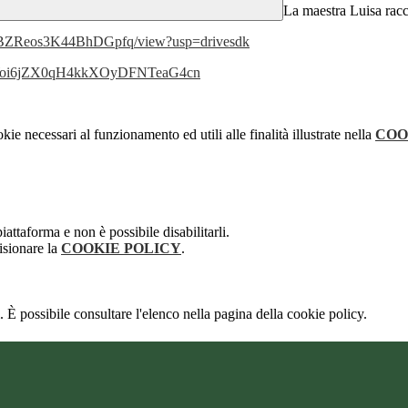
La maestra Luisa racco
E2oBZReos3K44BhDGpfq/view?usp=drivesdk
GmrWoi6jZX0qH4kkXOyDFNTeaG4cn
kie necessari al funzionamento ed utili alle finalità illustrate nella
COO
attaforma e non è possibile disabilitarli.
isionare la
COOKIE POLICY
.
 È possibile consultare l'elenco nella pagina della cookie policy.