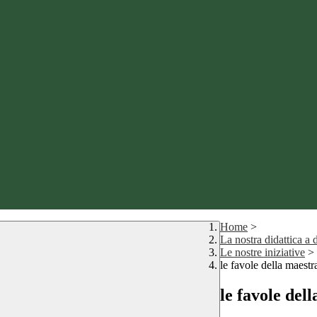
Home
>
La nostra didattica a 
Le nostre iniziative
>
le favole della maestr
le favole del