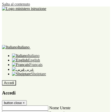
Salta al contenuto
Italiano
Italiano
English
Français
عربى
Shqiptare
Accedi
Accedi
button close
×
Nome Utente