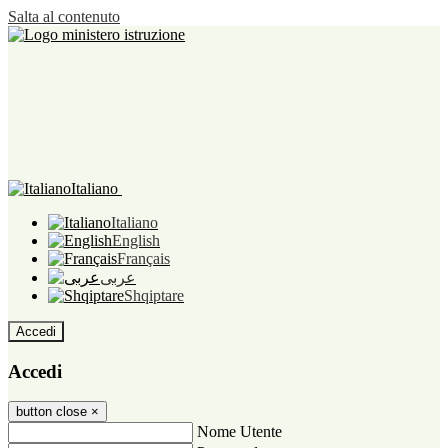
Salta al contenuto
Italiano
Italiano
English
Français
عربى
Shqiptare
Accedi
Accedi
button close
×
Nome Utente