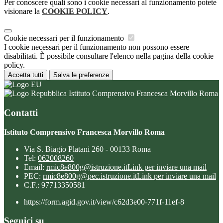
Per conoscere quali sono i cookie necessari al funzionamento potete
visionare la
COOKIE POLICY
.
Cookie necessari per il funzionamento
I cookie necessari per il funzionamento non possono essere
disabilitati. È possibile consultare l'elenco nella pagina della cookie
policy.
Accetta tutti
Salva le preferenze
Istituto Comprensivo Francesca Morvillo Roma
Contatti
Istituto Comprensivo Francesca Morvillo Roma
Via S. Biagio Platani 260 - 00133 Roma
Tel:
062008260
Email:
rmic8e800g@istruzione.it
Link per inviare una mail
PEC:
rmic8e800g@pec.istruzione.it
Link per inviare una mail
C.F.: 97713350581
https://form.agid.gov.it/view/c62d3e00-771f-11ef-8
Seguici su