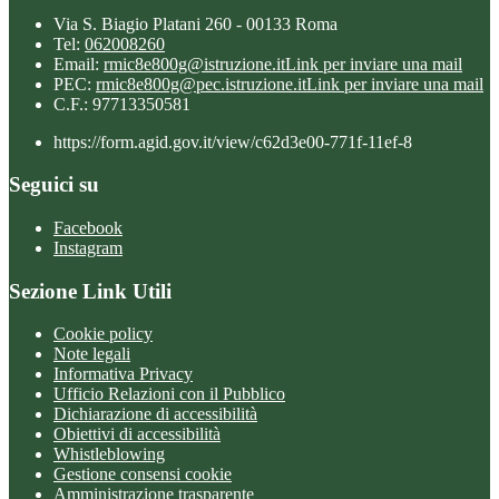
Via S. Biagio Platani 260 - 00133 Roma
Tel:
062008260
Email:
rmic8e800g@istruzione.it
Link per inviare una mail
PEC:
rmic8e800g@pec.istruzione.it
Link per inviare una mail
C.F.: 97713350581
https://form.agid.gov.it/view/c62d3e00-771f-11ef-8
Seguici su
Facebook
Instagram
Sezione Link Utili
Cookie policy
Note legali
Informativa Privacy
Ufficio Relazioni con il Pubblico
Dichiarazione di accessibilità
Obiettivi di accessibilità
Whistleblowing
Gestione consensi cookie
Amministrazione trasparente