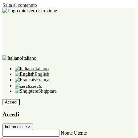
Salta al contenuto
Italiano
Italiano
English
Français
عربى
Shqiptare
Accedi
Accedi
button close
×
Nome Utente